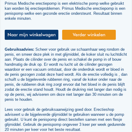
Primus Medische erectiepomp is een elektrische pomp welke gebruikt
kan worden bij erectieproblemen. Primus Medische erectiepomp is een
penispomp welke een gezonde erectie ondersteunt. Resultaat binnen
enkele minuten.
Gebruiksadvies:
Scheer voor gebruik uw schaamhaar weg rondom de
penis, en smeer deze plek in met glijmiddel, de koker sluit nu luchtdicht
aan. Plaats de cilinder over de penis en schakel de pomp in of bouw
handmatig de druk op. Er wordt nu lucht uit de cilinder gezogen
waardoor er een vacuum ontstaat, door de onderdruk wordt er bloed in
de penis gezogen zodat deze hard wordt. Als de erectie volledig is , dan
schuift u de bijgeleverde rubberen ring, vanaf de koker onder naar de
penis, de rubberen druk ring zorgt ervoor dat het bloed in de penis blijft
zodat de erectie stand houdt. Houdt de drukring niet langer dan nodig is
op de penis, wij adviseren om deze niet langer dan 30 minuten om de
penis te houden.
Lees voor gebruik de gebruiksaanwijzing goed door. Erectieshop
adviseert u de bijgeleverde glijmiddel te gebruiken wanneer u de pomp
gebruikt. U kunt de penispomp direct bestellen samen met een flesje
glijmiddel. Gebruik de penispomp ongeveer 3 keer per week gedurende
20 minuten per keer voor het beste resultaat.