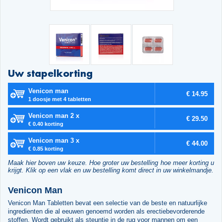
Uw stapelkorting
Venicon man
€ 14.95
1 doosje met 4 tabletten
Venicon man 2 x
€ 29.50
€ 0.40 korting
Venicon man 3 x
€ 44.00
€ 0.85 korting
Maak hier boven uw keuze. Hoe groter uw bestelling hoe meer korting u
krijgt. Klik op een vlak en uw bestelling komt direct in uw winkelmandje.
Venicon Man
Venicon Man Tabletten bevat een selectie van de beste en natuurlijke
ingredienten die al eeuwen genoemd worden als erectiebevorderende
stoffen. Wordt gebruikt als steuntje in de rug voor mannen om een