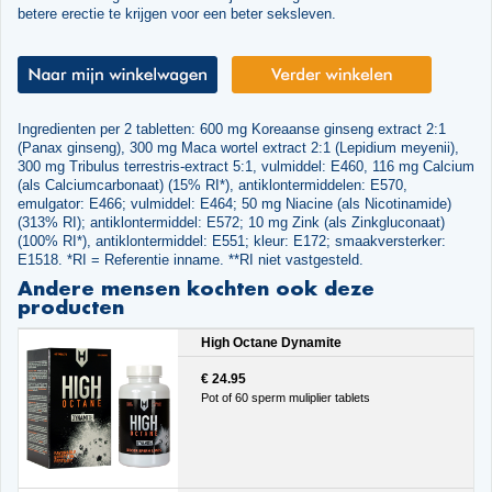
betere erectie te krijgen voor een beter seksleven.
Ingredienten per 2 tabletten: 600 mg Koreaanse ginseng extract 2:1
(Panax ginseng), 300 mg Maca wortel extract 2:1 (Lepidium meyenii),
300 mg Tribulus terrestris-extract 5:1, vulmiddel: E460, 116 mg Calcium
(als Calciumcarbonaat) (15% RI*), antiklontermiddelen: E570,
emulgator: E466; vulmiddel: E464; 50 mg Niacine (als Nicotinamide)
(313% RI); antiklontermiddel: E572; 10 mg Zink (als Zinkgluconaat)
(100% RI*), antiklontermiddel: E551; kleur: E172; smaakversterker:
E1518. *RI = Referentie inname. **RI niet vastgesteld.
Andere mensen kochten ook deze
producten
High Octane Dynamite
€ 24.95
Pot of 60 sperm muliplier tablets