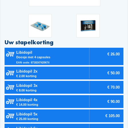
Uw stapelkorting
Libidopil
€ 26.00
Doosje met 4 capsules
EAN code: 8718247420674
Libidopil 2x
€ 50.00
€ 2.00 korting
Libidopil 3x
€ 70.00
€ 8.00 korting
Libidopil 4x
€ 90.00
€ 14.00 korting
Libidopil 5x
€ 105.00
€ 25.00 korting