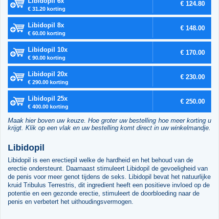
Libidopil 6x
€ 124.80
€ 31.20 korting
Libidopil 8x
€ 148.00
€ 60.00 korting
Libidopil 10x
€ 170.00
€ 90.00 korting
Libidopil 20x
€ 230.00
€ 290.00 korting
Libidopil 25x
€ 250.00
€ 400.00 korting
Maak hier boven uw keuze. Hoe groter uw bestelling hoe meer korting u
krijgt. Klik op een vlak en uw bestelling komt direct in uw winkelmandje.
Libidopil
Libidopil is een erectiepil welke de hardheid en het behoud van de
erectie ondersteunt. Daarnaast stimuleert Libidopil de gevoeligheid van
de penis voor meer genot tijdens de seks. Libidopil bevat het natuurlijke
kruid Tribulus Terrestris, dit ingredient heeft een positieve invloed op de
potentie en een gezonde erectie, stimuleert de doorbloeding naar de
penis en verbetert het uithoudingsvermogen.