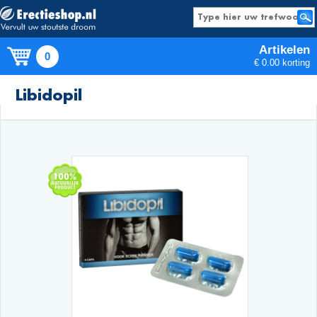
Artikelen
0
€ 0.00 korting
Producten
Libidopil