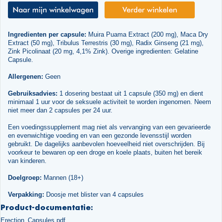
Ingredienten per capsule:
Muira Puama Extract (200 mg), Maca Dry
Extract (50 mg), Tribulus Terrestris (30 mg), Radix Ginseng (21 mg),
Zink Picolinaat (20 mg, 4,1% Zink). Overige ingredienten: Gelatine
Capsule.
Allergenen:
Geen
Gebruiksadvies:
1 dosering bestaat uit 1 capsule (350 mg) en dient
minimaal 1 uur voor de seksuele activiteit te worden ingenomen. Neem
niet meer dan 2 capsules per 24 uur.
Een voedingssupplement mag niet als vervanging van een gevarieerde
en evenwichtige voeding en van een gezonde levensstijl worden
gebruikt. De dagelijks aanbevolen hoeveelheid niet overschrijden. Bij
voorkeur te bewaren op een droge en koele plaats, buiten het bereik
van kinderen.
Doelgroep:
Mannen (18+)
Verpakking:
Doosje met blister van 4 capsules
Product-documentatie:
Erection_Capsules.pdf