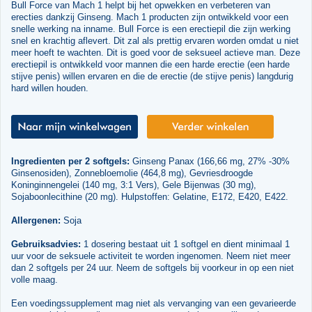
Bull Force van Mach 1 helpt bij het opwekken en verbeteren van
erecties dankzij Ginseng. Mach 1 producten zijn ontwikkeld voor een
snelle werking na inname. Bull Force is een erectiepil die zijn werking
snel en krachtig aflevert. Dit zal als prettig ervaren worden omdat u niet
meer hoeft te wachten. Dit is goed voor de seksueel actieve man. Deze
erectiepil is ontwikkeld voor mannen die een harde erectie (een harde
stijve penis) willen ervaren en die de erectie (de stijve penis) langdurig
hard willen houden.
Ingredienten per 2 softgels:
Ginseng Panax (166,66 mg, 27% -30%
Ginsenosiden), Zonnebloemolie (464,8 mg), Gevriesdroogde
Koninginnengelei (140 mg, 3:1 Vers), Gele Bijenwas (30 mg),
Sojaboonlecithine (20 mg). Hulpstoffen: Gelatine, E172, E420, E422.
Allergenen:
Soja
Gebruiksadvies:
1 dosering bestaat uit 1 softgel en dient minimaal 1
uur voor de seksuele activiteit te worden ingenomen. Neem niet meer
dan 2 softgels per 24 uur. Neem de softgels bij voorkeur in op een niet
volle maag.
Een voedingssupplement mag niet als vervanging van een gevarieerde