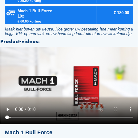
€ 25.00 korting
Mach 1 Bull Force
€ 180.00
10x
€ 60.00 korting
Maak hier boven uw keuze. Hoe groter uw bestelling hoe meer korting u
krijgt. Klik op een vlak en uw bestelling komt direct in uw winkelmandje.
Product-videos:
Mach 1 Bull Force