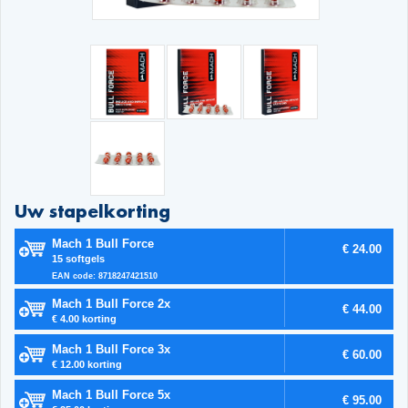
Uw stapelkorting
Mach 1 Bull Force
€ 24.00
15 softgels
EAN code: 8718247421510
Mach 1 Bull Force 2x
€ 44.00
€ 4.00 korting
Mach 1 Bull Force 3x
€ 60.00
€ 12.00 korting
Mach 1 Bull Force 5x
€ 95.00