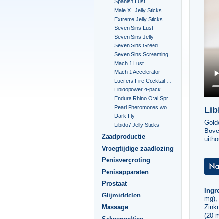
Spanish Lust
Male XL Jelly Sticks
Extreme Jelly Sticks
Seven Sins Lust
Seven Sins Jelly
Seven Sins Greed
Seven Sins Screaming
Mach 1 Lust
Mach 1 Accelerator
Lucifers Fire Cocktail Mix
Libidopower 4-pack
Endura Rhino Oral Spray
Pearl Pheromones women 14ml
Lib
Dark Fly
Gold
Libido7 Jelly Sticks
Boven
Zaadproductie
uith
Vroegtijdige zaadlozing
Penisvergroting
Penisapparaten
Prostaat
Ingre
Glijmiddelen
mg),
Zink
Massage
(20 
Seksspeeltjes