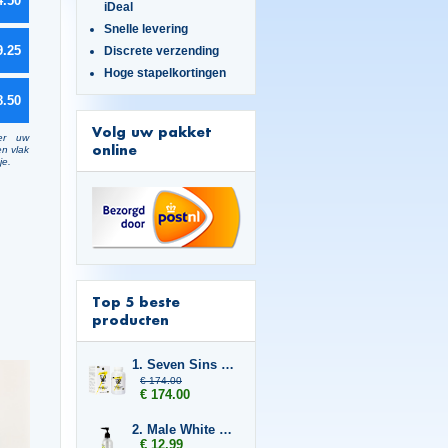
4.50
iDeal
Snelle levering
9.25
Discrete verzending
Hoge stapelkortingen
8.50
Volg uw pakket
er uw
online
en vlak
je.
Top 5 beste
producten
1. Seven Sins Grown 6x
€ 174.00
€ 174.00
2. Male White 250 ml
€ 12.99