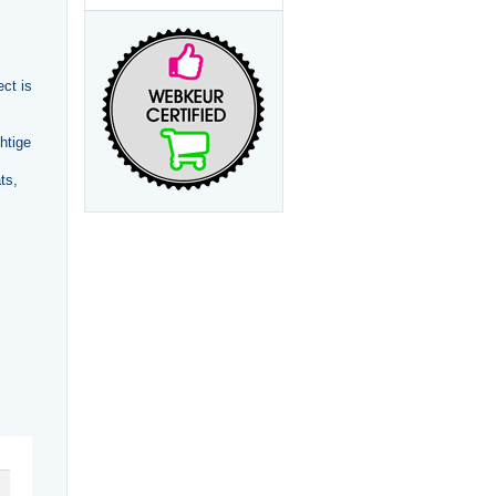
ct is
htige
ts,