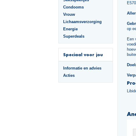
E570
Condooms
Alle
Vrouw
Lichaamsverzorging
Gebr
op ee
Energie
Superdeals
Een 
voedi
hoeve
Speciaal voor jou
buite
Doel
Informatie en advies
Verp
Acties
Pro
Libid
An