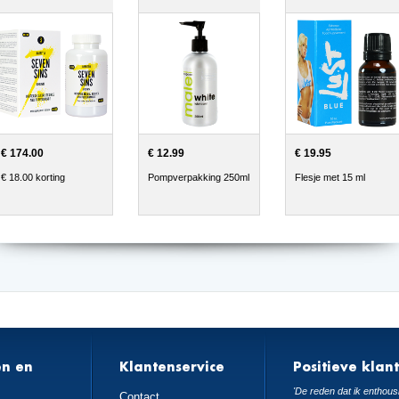
€ 174.00
€ 12.99
€ 19.95
€ 18.00 korting
Pompverpakking 250ml
Flesje met 15 ml
en en
Klantenservice
Positieve klan
n
'De reden dat ik enthousi
Contact