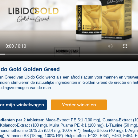
ido Gold Golden Greed
en Greed van Libido Gold werkt als een afrodisiacum voor mannen en vrouwe
dien stimuleren de natuurlijke ingredienten in Golden Greed de erectie en he
oudingsvermogen van de man.
dienten per 2 tabletten:
Maca-Extract PE 5:1 (100 mg), Guarana-Extract (1
 Kolanoot-Extract (100 mg), Muira Puama PE 4:1 (100 mg), L-Taurine (50 mg)
monomethionine 18% Zn (83,4 mg, 100% RI*), Ginkgo Biloba (40 mg), L-Argin
mg), Vitamine B3 (18 mg, 100% RI*). Hulpstoffen: E132, E341, E460, E464, E