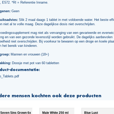
, E572. *RI = Referentie Inname.
rgenen:
Geen
uiksadvies:
Slik 2 maal daags 1 tablet in met voldoende water. Het beste effe
n niet al te volle maag. Deze dagelijkse dosis niet overschrijden.
voedingssupplement mag niet als vervanging van een gevarieerde en evenwic
ng en van een gezonde levensstijl worden gebruikt. De dagelijks aanbevolen
elheid niet overschrijden. Bij voorkeur te bewaren op een droge en koele plaa
n het bereik van kinderen.
groep:
Mannen en vrouwen (18+)
akking:
Doosje met pot van 60 tabletten
duct-documentatie:
o_Tablets.pdf
dere mensen kochten ook deze producten
Seven Sins Grown 6x
Male White 250 ml
Blue Lust