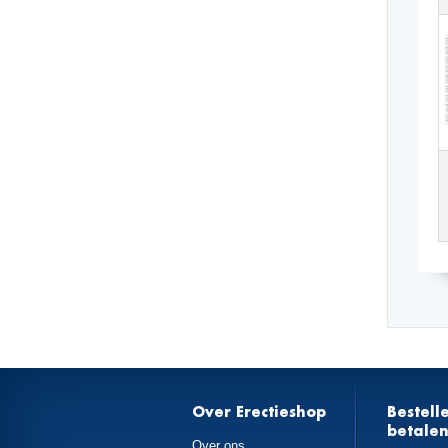
Over Erectieshop
Bestell
betale
Over ons