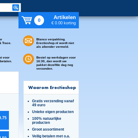
Artikelen
0
€ 0.00 korting
or
Blanco verpakking.
& Trace.
Erectieshop.nl wordt niet
als afzender vermeld.
at voor
Bestel op werkdagen voor
 betalen.
16:30, dan wordt uw
pakket dezelfde dag nog
verzonden.
Waarom Erectieshop
Gratis verzending vanaf
49 euro
Unieke eigen producten
9.75
100% natuurlijke
producten
Groot assortiment
Veilig betalen met o.a.