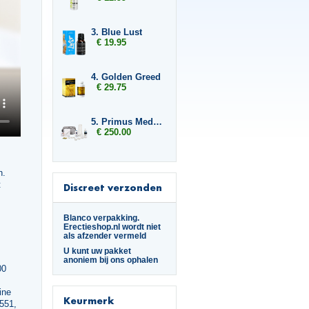
3. Blue Lust
€ 19.95
4. Golden Greed
€ 29.75
5. Primus Medische erectiepomp
€ 250.00
n.
t
Discreet verzonden
Blanco verpakking.
Erectieshop.nl wordt niet
als afzender vermeld
U kunt uw pakket
anoniem bij ons ophalen
00
,
ine
Keurmerk
551,