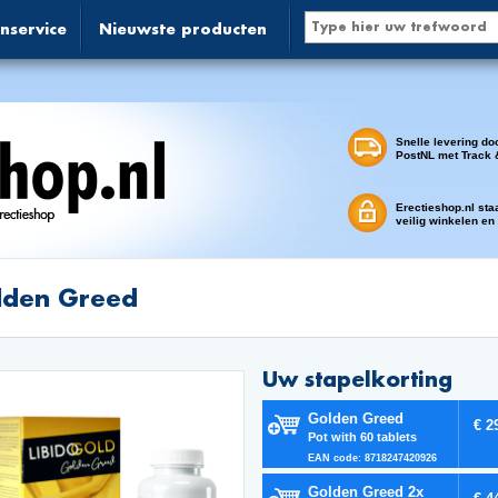
nservice
Nieuwste producten
Snelle levering do
PostNL met Track 
Erectieshop.nl sta
veilig winkelen en
lden Greed
Uw stapelkorting
Golden Greed
€ 2
Pot with 60 tablets
EAN code: 8718247420926
Golden Greed 2x