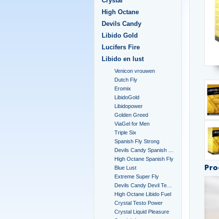
Crystal
High Octane
Devils Candy
Libido Gold
Lucifers Fire
Libido en lust
Venicon vrouwen
Dutch Fly
Eromix
LibidoGold
Libidopower
Golden Greed
ViaGel for Men
Triple Six
Spanish Fly Strong
Devils Candy Spanish Fly
High Octane Spanish Fly
Pro
Blue Lust
Extreme Super Fly
Devils Candy Devil Tears
High Octane Libido Fuel
Crystal Testo Power
Crystal Liquid Pleasure