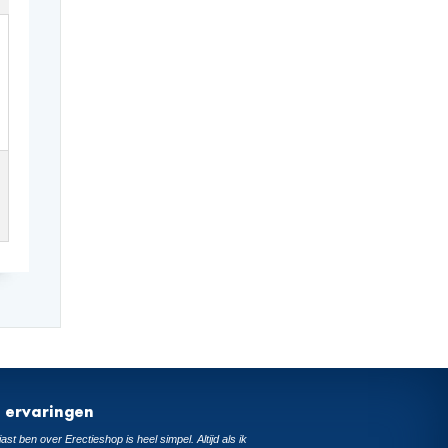
t ervaringen
ast ben over Erectieshop is heel simpel. Altijd als ik