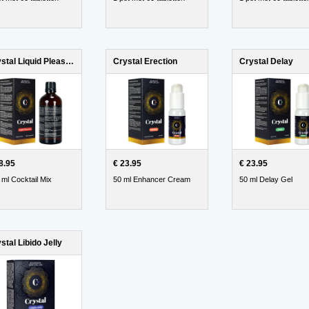
Crystal Liquid Pleasure
Crystal Erection
Crystal Delay
8.95
€ 23.95
€ 23.95
 ml Cocktail Mix
50 ml Enhancer Cream
50 ml Delay Gel
stal Libido Jelly