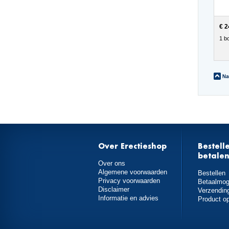
€ 2
1 bo
Over Erectieshop
Bestell
betale
Over ons
Algemene voorwaarden
Bestellen
Privacy voorwaarden
Betaalmog
Disclaimer
Verzendin
Informatie en advies
Product o