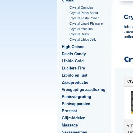
Crystal
Crystal Cumplus
Crystal Penis Boost
Cry
Crystal Testo Power
Crystal Liquid Pleasure
Inten
Crystal Erection
zuive
Crystal Delay
ontle
Crystal Libido Jelly
High Octane
Devils Candy
Cr
Libido Gold
Lucifers Fire
Libido en lust
Cr
Zaadproductie
Vroegtijdige zaadlozing
Penisvergroting
Penisapparaten
Prostaat
Glijmiddelen
Massage
€ 3
Seksspeeltjes
1 po