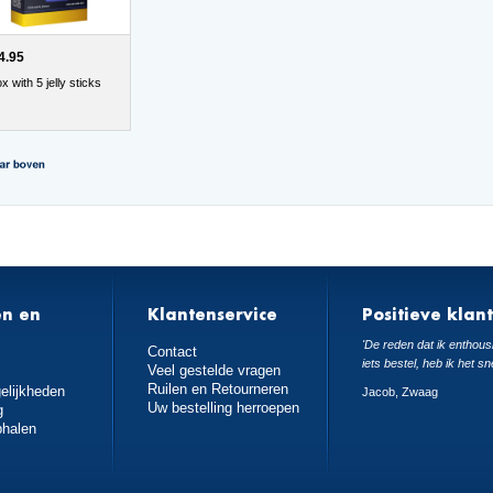
4.95
x with 5 jelly sticks
en en
Klantenservice
Positieve klan
n
'De reden dat ik enthousi
Contact
iets bestel, heb ik het sn
Veel gestelde vragen
Ruilen en Retourneren
elijkheden
Jacob, Zwaag
Uw bestelling herroepen
g
phalen