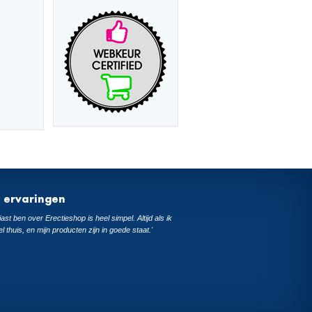
t ervaringen
ast ben over Erectieshop is heel simpel. Altijd als ik
el thuis, en mijn producten zijn in goede staat.'