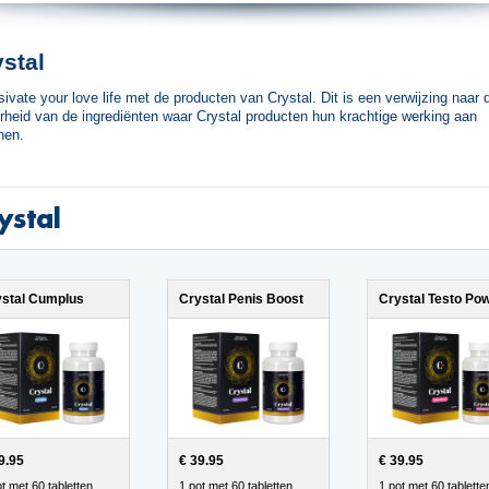
stal
sivate your love life met de producten van Crystal. Dit is een verwijzing naar 
rheid van de ingrediënten waar Crystal producten hun krachtige werking aan
nen.
ystal
ystal Cumplus
Crystal Penis Boost
Crystal Testo Po
9.95
€ 39.95
€ 39.95
t met 60 tabletten
1 pot met 60 tabletten
1 pot met 60 tablette