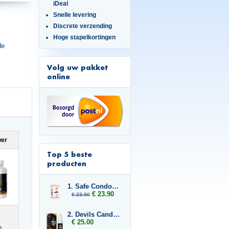
iDeal
Snelle levering
Discrete verzending
Hoge stapelkortingen
de
Volg uw pakket
online
wer
Top 5 beste
producten
1. Safe Condoms Ultra Thin 2x
€ 23.90
€ 23.90
2. Devils Candy Erecta Cream
€ 25.00
n